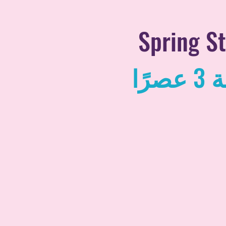
Spring S
ة
3
عصرًا