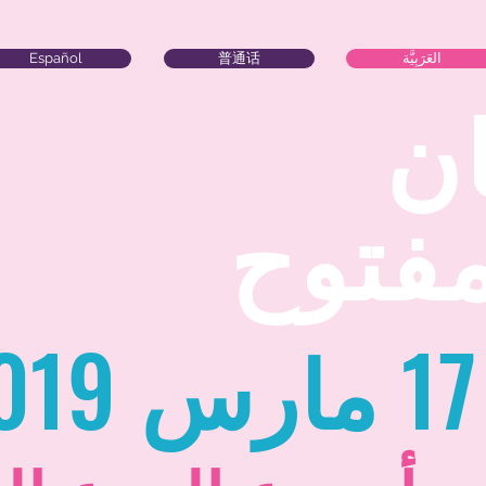
العَرَبِيَّة
普通话
Español
ان
مفتوح
17
مارس
019