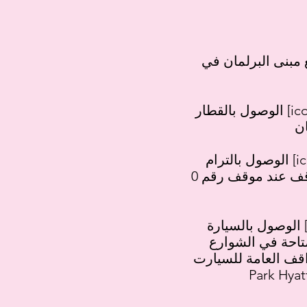
ى البرلمان في Spring Street في ملبورن، في
الوصول بالقطار [icon]: تقع Parliament Station (محطة
الوصول بالترام [icon]: يقع مبنى البرلمان في الموقف
رقم 9 على الخطين 86 و 96، ثم يتوقف عند موقف رقم 0
الوصول بالسيارة [icon]: لا يوجد موقف عام للسيارات
تاحة في الشوارع
Park Hyat